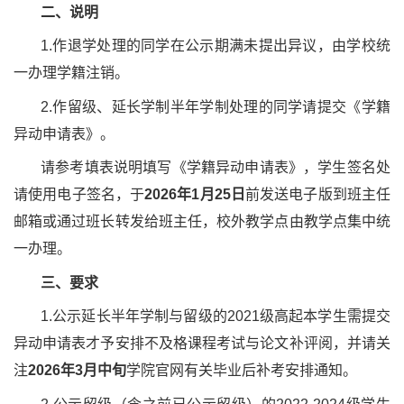
二、
说明
1.作退学处理的同学在公示期满未提出异议，由学校统
一办理学籍注销。
2.作留级、延长学制半年学制处理的同学请提交《学籍
异动申请表》。
请参考填表说明填写《学籍异动申请表》，学生签名处
请使用电子签名，于
202
6
年
1
月
25
日
前发送电子版到班主任
邮箱或通过班长转发给班主任，校外教学点由教学点集中统
一办理。
三、
要求
1.公示延长半年学制与留级的2021级高起本学生需提交
异动申请表才予安排不及格课程考试与论文补评阅，并请关
注
202
6
年
3
月中旬
学院官网有关毕业后补考安排通知。