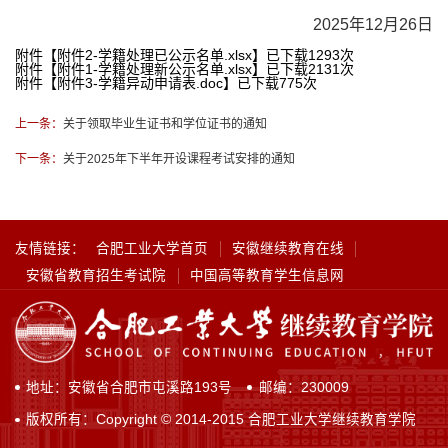
2025年12月26日
附件【
附件2-学籍处理已公示名单.xlsx
】已下载
1293
次
附件【
附件1-学籍处理新公示名单.xlsx
】已下载
2131
次
附件【
附件3-学籍异动申请表.doc
】已下载
775
次
上一条：
关于领取毕业生证书和学位证书的通知
下一条：
关于2025年下半年开设课程考试安排的通知
友情链接：
合肥工业大学首页
安徽继续教育在线
安徽省教育招生考试院
中国高等教育学生信息网
地址：安徽省合肥市屯溪路193号
邮编：230009
版权所有：Copyright © 2014-2015 合肥工业大学继续教育学院