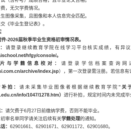
程考试（含补考）成绩合格，且毕业论文合格。
学费，无欠学费情况。
毕业生图像采集，且图像和本人信息完全匹配。
提交《毕业生登记表》。
实
附件-2026届
秋
季毕业生资格初审情况表。
对：
请登录继续教育学院在线学习平台核实成绩，有异议
aischool.net/hfgy/console/。
照片与学籍信息校对：
请登录学信档案查询网
si.com.cn/archive/index.jsp
），第一次登录需注册。若信息有误，
片补拍：
请未采集毕业图像者根据继续教育学院
“关
ut.edu.cn/info/1047/1278.htm
）
进行补拍，规定时间内未完成毕
况：
请欠费于6月27日前缴纳学费，否则不能毕业。
在初审名单同学请关注后续有关
学籍处理
的通知。
电话：
62901661、62901671、62901172、62901680。