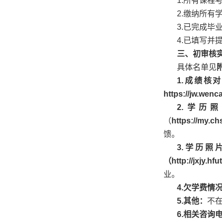
1.所有课
2.缴纳所有
3.已完成
4.已填写并
三、初审核
具体名单见
1.成绩核
https://jw.wenc
2.学历
（
https://my.ch
馈。
3.学历照
（
http://jxjy.hf
业。
4.欠学费情
5.其他：
不
6.相关咨询