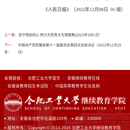
《人民日报》（
202
2
年
12
月
08
日
01
版）
上一条：
坚守党校初心 努力为党育才为党献策(2023年3月1日）
下一
中国共产党安徽省第十一届委员会第四次全体决议（2022年11月25
条：
日）
友情链接：
合肥工业大学首页
安徽继续教育在线
安徽省教育招生考试院
中国高等教育学生信息网
地址：安徽省合肥市屯溪路193号
邮编：230009
版权所有：Copyright © 2014-2015 合肥工业大学继续教育学院