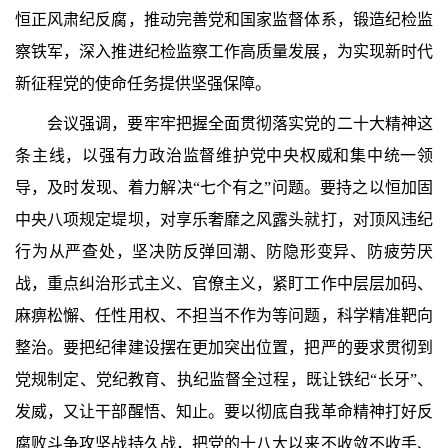
恒正风肃纪反腐，推动完善党和国家监督体系，锻造纪检监
察铁军，深入推进纪检监察工作高质量发展，为实现新时代
新征程党的使命任务提供坚强保障。
会议强调，要牢牢把握全面贯彻落实党的二十大精神这
条主线，以强有力政治监督维护党中央权威和集中统一领
导，及时发现、着力解决“七个有之”问题。要持之以恒加固
中央八项规定堤坝，对享乐奢靡之风露头就打，对顶风违纪
行为从严查处，坚决防反弹回潮、防隐形变异、防疲劳厌
战，重点纠治形式主义、官僚主义，紧盯工作中层层加码、
麻痹松懈、任性用权、不担当不作为等问题，科学精准靶向
整治。要把纪律建设摆在更加突出位置，把严的要求贯彻到
党规制定、党纪教育、执纪监督全过程，既让铁纪“长牙”、
发威，又让干部醒悟、知止。要以彻底自我革命精神打好反
腐败斗争攻坚战持久战，把党的十八大以来不收敛不收手、