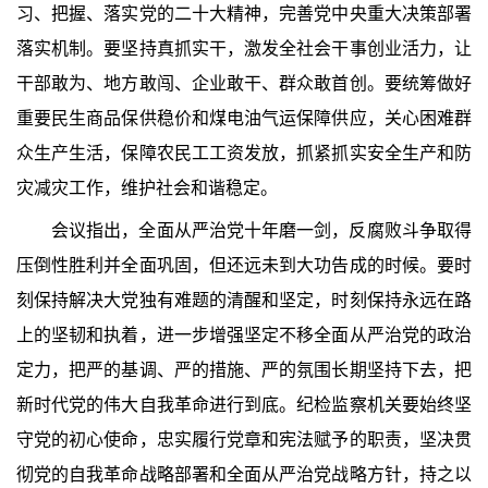
习、把握、落实党的二十大精神，完善党中央重大决策部署
落实机制。要坚持真抓实干，激发全社会干事创业活力，让
干部敢为、地方敢闯、企业敢干、群众敢首创。要统筹做好
重要民生商品保供稳价和煤电油气运保障供应，关心困难群
众生产生活，保障农民工工资发放，抓紧抓实安全生产和防
灾减灾工作，维护社会和谐稳定。
会议指出，全面从严治党十年磨一剑，反腐败斗争取得
压倒性胜利并全面巩固，但还远未到大功告成的时候。要时
刻保持解决大党独有难题的清醒和坚定，时刻保持永远在路
上的坚韧和执着，进一步增强坚定不移全面从严治党的政治
定力，把严的基调、严的措施、严的氛围长期坚持下去，把
新时代党的伟大自我革命进行到底。纪检监察机关要始终坚
守党的初心使命，忠实履行党章和宪法赋予的职责，坚决贯
彻党的自我革命战略部署和全面从严治党战略方针，持之以