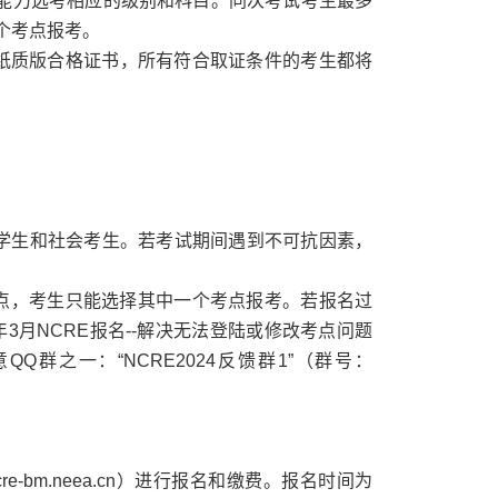
能力选考相应的级别和科目。同次考试考生最多
个考点报考。
代纸质版合格证书，所有符合取证条件的考生都将
学学生和社会考生。若考试期间遇到不可抗因素，
个考点，考生只能选择其中一个考点报考。若报名过
3月NCRE报名--解决无法登陆或修改考点问题
可加入下列任意QQ群之一：“NCRE2024反馈群1”（群号：
e-bm.neea.cn）进行报名和缴费。报名时间为