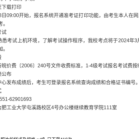
证下载打印
月18日09:00开始，报名系统开通准考证打印功能，由考生本
考。
考试
熟悉考试上机环境，了解考试操作程序，我校考点将于2024年
加。
费
皖价费〔2006〕240号文件收费标准，1-4级考试报名考试费按8
绩公布
中心发布成绩后，考生可登录报名系统查询成绩和合格证书编号
式
1-62901693
合肥工业大学屯溪路校区4号办公楼继续教育学院111室