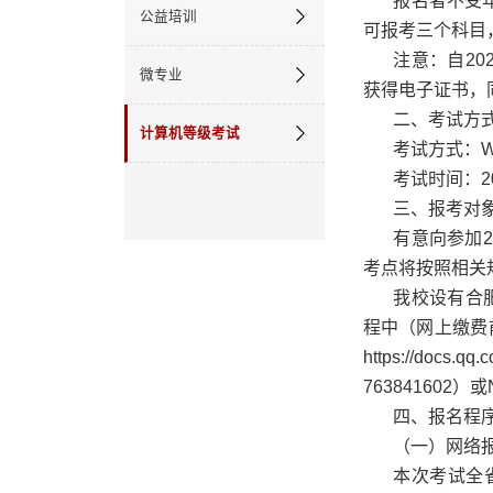
报名者不受
公益培训
可报考三个科目
注意：自2
微专业
获得电子证书，
二、考试方
计算机等级考试
考试方式：W
考试时间：20
三、报考对
有意向参加
考点将按照相关
我校设有合肥
程中（网上缴费
https://do
763841602）
四、报名程
（一）网络
本次考试全省