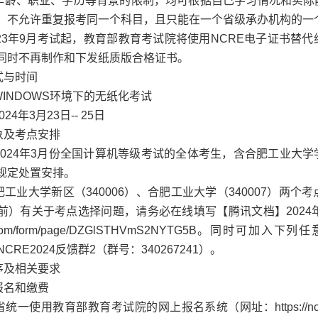
年龄、职业、学历等背景的限制，均可根据自己学习情况和实际
，不允许重复报考同一个科目，且只能在一个省级承办机构的一
023年9月考试起，教育部教育考试院将使用NCRE电子证书替
同时不再制作和下发纸质版合格证书。
式与时间
INDOWS环境下的无纸化考试
24年3月23日-- 25日
象及考点安排
2024年3月份全国计算机等级考试的全体考生，含合肥工业大
规定处置安排。
工业大学新区（340006）、合肥工业大学（340007）两
前）有关于考点选择问题，请务必在线填写【腾讯文档】2024年
cs.qq.com/form/page/DZGlSTHVmS2NYTG5B。同时
或NCRE2024反馈群2（群号：340267241）。
序及相关要求
报名和缴费
统一使用教育部教育考试院的网上报名系统（网址：https://ncr