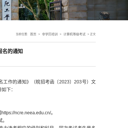
当前位置:
首页
>
非学历培训
>
计算机等级考试
> 正文
报名的通知
工作的通知》（皖招考函〔2023〕203号）文
排如下：
re.neea.edu.cn/。
试。