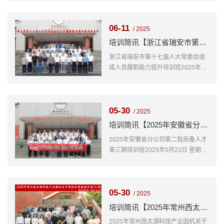
的理论素养和履职能力，推进新时代
人大工作再上新台阶。高平市人大常
06-11
委会在我院组织高平市人大常委会人
/ 2025
大代表履职能力提升专题培训班，顺
培训简讯【浙江省瑞安市第十七届人大常委会组成人员履职能力提升培训班】
利开班，本次培训为期7天，共89人
浙江省瑞安市第十七届人大常委会组
参加
成人员履职能力提升培训班2025年6
月9日 星期一为全面提升干部的政治
判断力、法治思维能力和群众工作本
领，助力打造政治坚定、业务精通、
05-30
作风优良的人大干部队伍。浙江省瑞
/ 2025
安市人民代表大会常务委员会办公室
培训简讯【2025年安徽省分公司第二批后备人才第三期培训班】
在我院组织浙江省瑞安市第十七届人
2025年安徽省分公司第二批后备人才
大常委会组成人员履职能力提升培训
第三期培训班2025年5月23日 星期五
班，顺利开班，本次培训为期6天，共
为进一步提升后备人才的专业素养与
41人参加
综合能力，为公司高质量发展储备中
坚力量。中国人民人寿保险股份有限
05-30
公司安徽省分公司在我院组织2025年
/ 2025
安徽省分公司第二批后备人才第三期
培训简讯【2025年常州西太湖科技产业园机关干部综合素质提升班（第2期）】
培训班，顺利开班，本次培训为期3
2025年常州西太湖科技产业园机关干
天，共34人参加