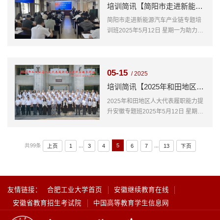
开发区（青龙街道）干部素质能力提
培训简讯【简阳市走进新能源汽车产业链专题培训班】
升培训班，顺利开班，本次培训为期5
简阳市走进新能源汽车产业链专题培
天，共40人参加
训班2025年5月12日 星期一为助力简
阳市相关部门、汽车产业链企事业单
位领导干部了解新能源汽车产业发展
趋势、政策与技术，打造区域竞争力
05-15
的新能源汽车产业集群提供智力和人
/ 2025
才支持。简阳市走进新能源汽车产业
培训简讯【2025年和田地区人大代表履职能力提升安徽专题班】
链专题培训班在我院顺利开班，本次
2025年和田地区人大代表履职能力提
培训为期3天，共计40人参加
升安徽专题班2025年5月12日 星期一
为进一步提升地区人大代表依法履职
的能力，在新时期履行好法定职责。
新疆维吾尔自治区人大常委会和田地
共99条
...
5
...
上页
1
3
4
6
7
13
下页
区工作委员会办公室在我院组织2025
年和田地区人大代表履职能力提升安
徽专题班，顺利开班，本次培训为期
12天，共60人参加
友情链接：
合肥工业大学首页
安徽继续教育在线
安徽省教育招生考试院
中国高等教育学生信息网